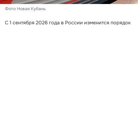
Фото Новая Кубань
С 1 сентября 2026 года в России изменится порядок
информирования пассажиров поездов дальнего
следования. Перевозчики будут обязаны направлять
путешественникам сообщения, если поезд отменили,
изменили его маршрут или заменили
железнодорожный состав. Новые требования
закреплены приказом Минтранса России,
опубликованным на официальном портале правовой
информации.
Уведомление должны отправить на номер
мобильного телефона или адрес электронной почты,
которые пассажир указал при оформлении билета.
Это означает, что при покупке проездного документа
путешественнику важно внимательно проверить
контактные данные. Ошибка в номере или адресе