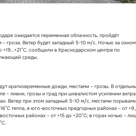
снодаре ожидается переменная облачность, пройдёт
– гроза. Ветер будет западный 5-10 м/с. Ночью за окном
о +19…+21°С,
сообщили в Краснодарском центре по
ужающей среды.
дут кратковременные дожди, местами – грозы. В отдельн
ле – ливни, грозы и град при шквалистом усилении ветра
ан. Ветер при этом западный 5-10 м/с, местами порывам
-16°С тепла, в юго-восточных предгорных районах – от +9
-восточных районах – от +15 до +20°С; в горах ночью – ли
°С.