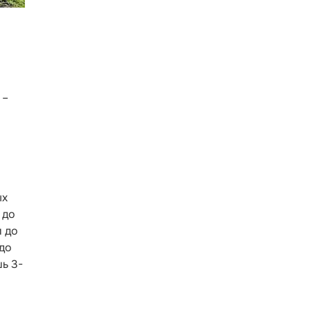
 –
ых
 до
и до
 до
шь 3-