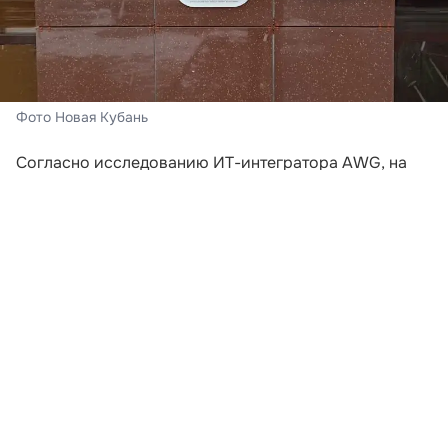
Фото Новая Кубань
Согласно исследованию ИТ-интегратора AWG, на
которое ссылается «Российская газета»,
неудовлетворительные условия доставки стали
ключевой причиной отказа от покупок в онлайне.
Почти две трети опрошенных (65%) приняли
решение не оформлять заказ из-за слишком долгих
сроков или высокой цены доставки.
Примечательно, что чаще всего потенциальные
клиенты теряются еще до добавления товара в
корзину. Просмотр карточки товара заканчивается
отказом от сделки у 30% респондентов. Как
выяснили аналитики, в современных реалиях