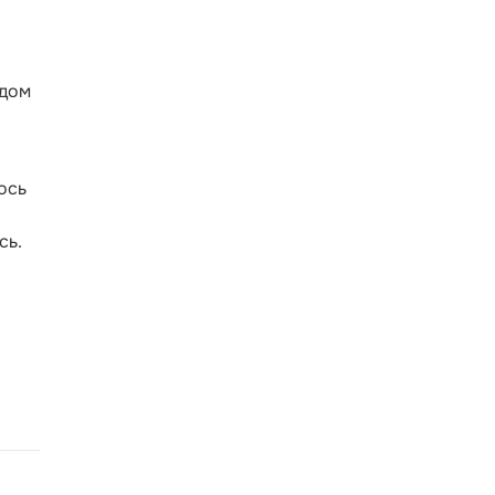
здом
ось
сь.