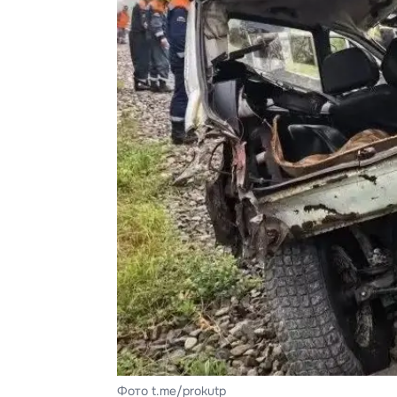
Фото t.me/prokutp