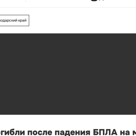
одарский край
огибли после падения БПЛА на