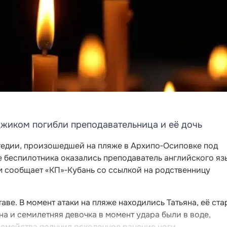
джиком погибли преподавательница и её дочь
гедии, произошедшей на пляже в Архипо‑Осиповке под
е беспилотника оказались преподаватель английского яз
том сообщает «КП»‑Кубань со ссылкой на родственницу
аве. В момент атаки на пляже находились Татьяна, её ст
на и семилетняя девочка в момент удара были в воде,
семейства получил осколочное ранение ноги.