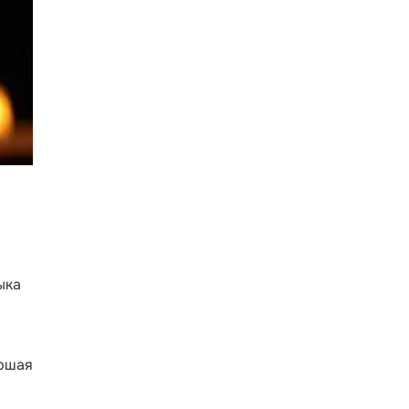
ыка
аршая