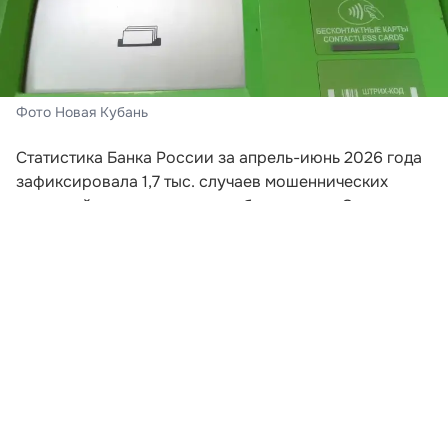
Фото Новая Кубань
Статистика Банка России за апрель-июнь 2026 года
зафиксировала 1,7 тыс. случаев мошеннических
операций с использованием банкоматов. Этот
показатель превышает суммарное количество
подобных инцидентов за весь предыдущий год.
Схема хищений предполагает внесение гражданами
наличных на счета злоумышленников без открытия
банковских счетов. Манипуляции происходят под
психологическим воздействием мошенников.
Квартальная динамика демонстрирует рост в 2,2
раза относительно января-марта, а в годовом
выражении число случаев увеличилось более чем в