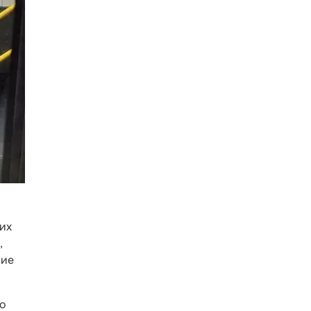
ких
,
ние
до