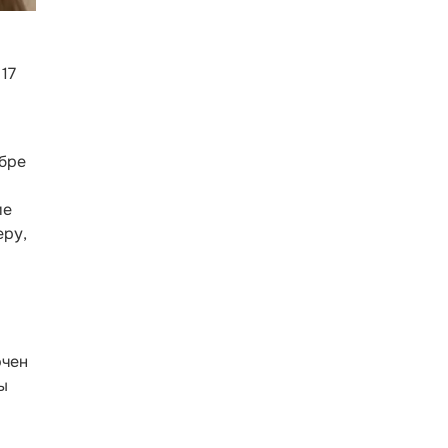
17
ябре
ие
еру,
ючен
ы