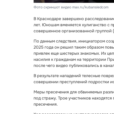
Фото скриншот видео max.ru/kubansledcom
В Краснодаре завершено расследование 
лет. Юношам вменяется хулиганство с 
совершенное организованной группой (ч. 3
По данным следствия, инициатором созд
2025 года он решил таким образом повы
привлек еще шестерых знакомых. Их це
насилия к гражданам на территории При
после чего видео публиковались в кана
В результате нападений телесные повр
совершении преступлений подростки ис
Меры пресечения для обвиняемых разли
под стражу. Трое участников находятся
пресечения.