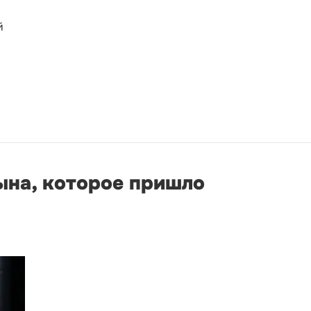
й
ына, которое пришло