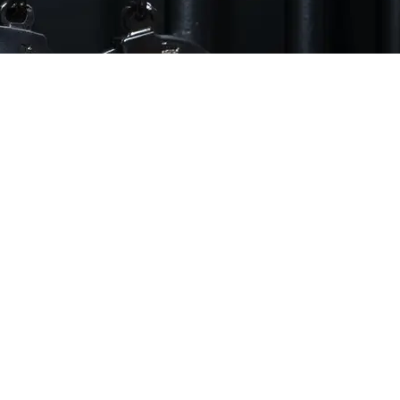
рсен, воспитывающая 14 детей, отбыла двухдневное