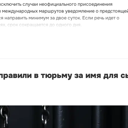
 исключить случаи неофициального присоединения
 и международных маршрутов уведомление о предстояще
я направить минимум за двое суток. Если речь идет о
х, срок сокращается до одного дня.
правили в тюрьму за имя для с