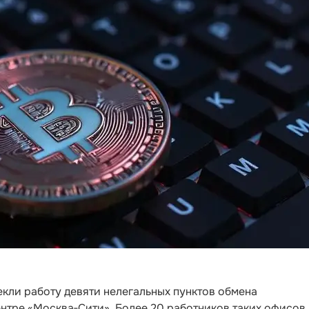
кли работу девяти нелегальных пунктов обмена
нтре «Москва‑Сити». Более 20 работников таких офисов