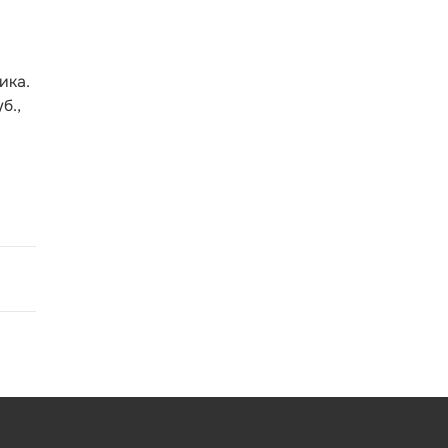
ика.
б.,