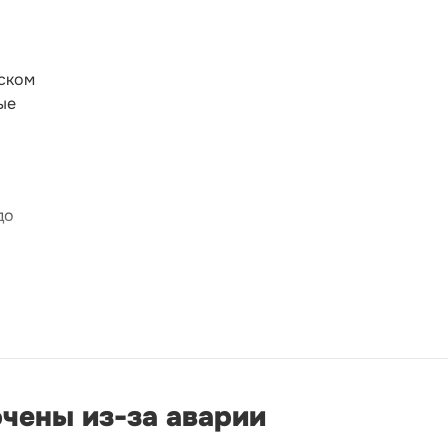
вском
ые
до
чены из-за аварии