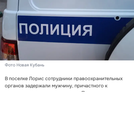
Фото Новая Кубань
В поселке Лорис сотрудники правоохранительных
органов задержали мужчину, причастного к
хищению средств у пенсионера. При личном
досмотре у него обнаружили семь миллионов
рублей, часть из которых принадлежала
потерпевшему из Горячего Ключа — тот ранее
передал злоумышленникам пять миллионов.
Задержанный оказался жителем Челябинска. По его