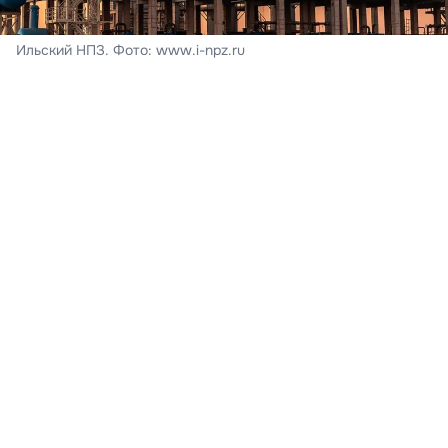
Ильский НПЗ. Фото: www.i-npz.ru
На месте происшествия возник пожар.
В Краснодарском крае из-за падений обломков
беспилотников утром 8 августа произошло
возгорание на Ильском нефтеперерабатывающем
заводе в Северском районе. В результате ЧП
пострадали люди. Изначально краевой оперативный
штаб сообщал о 5 пострадавших, однако позднее
информация была обновлена — на данный момент
различные травмы получили 6 человек.
«Число пострадавших увеличилось до 6 человек.
Им оказывают всю необходимую медицинскую
помощь»,
— говорится в сообщении.
Развернуть статью