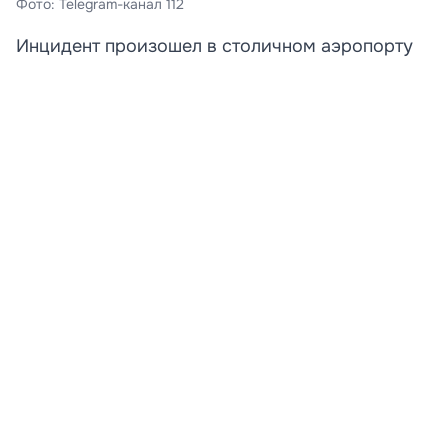
Фото: Telegram-канал 112
Инцидент произошел в столичном аэропорту
Шереметьево.
В московском аэропорту Шереметьево задержали
двух девушек, пытавшихся догнать самолет по
взлетно-посадочной полосе.
По предварительным данным, дамы опоздали на
рейс в Сочи, но решили не сдаваться. В Сеть попало
видео, на котором видно, как пассажирки в платьях и
на каблуках вышли на ВПП, чтобы любой ценой
успеть забраться в салон. Однако мало того, что
попытка не удалась, так еще и девушек задержали
сотрудники аэрогавани. Женщин передали
сотрудникам ФСБ для дальнейшего разбирательства.
Развернуть статью