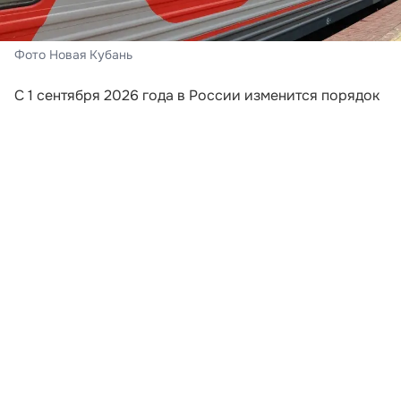
Фото Новая Кубань
С 1 сентября 2026 года в России изменится порядок
информирования пассажиров поездов дальнего
следования. Перевозчики будут обязаны направлять
путешественникам сообщения, если поезд отменили,
изменили его маршрут или заменили
железнодорожный состав. Новые требования
закреплены приказом Минтранса России,
опубликованным на официальном портале правовой
информации.
Уведомление должны отправить на номер
мобильного телефона или адрес электронной почты,
которые пассажир указал при оформлении билета.
Это означает, что при покупке проездного документа
путешественнику важно внимательно проверить