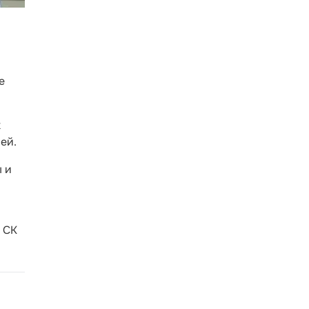
е
х
ей.
 и
 СК