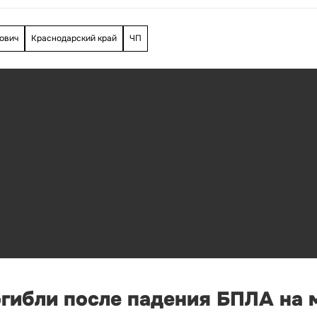
ович
Краснодарский край
ЧП
огибли после падения БПЛА на