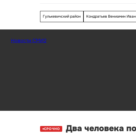
Гулькевичский район
Кондратьев Вениамин Иван
Новости СМИ2
Два человека п
СРОЧНО