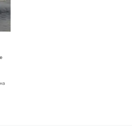
е
 на