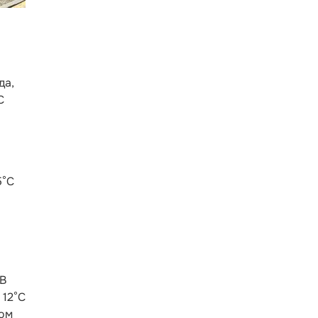
да,
C
5°С
 В
 12°С
том