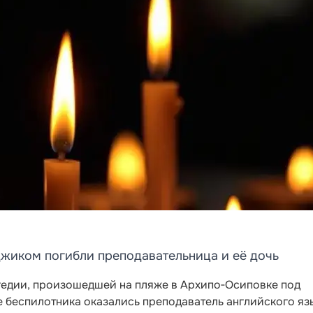
джиком погибли преподавательница и её дочь
гедии, произошедшей на пляже в Архипо‑Осиповке под
е беспилотника оказались преподаватель английского яз