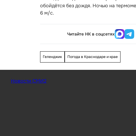
обойдётся без дождя. Ночью на термомет
6 м/с.
Читайте НК в соцсетях
Геленджик
Погода в Краснодаре и крае
Новости СМИ2