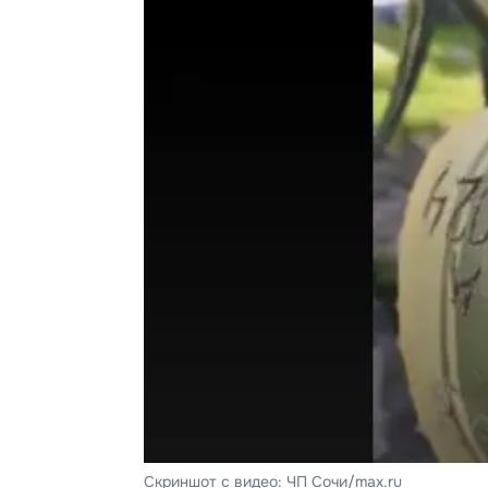
Скриншот с видео: ЧП Сочи/max.ru