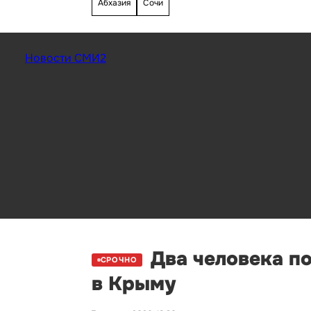
Абхазия
Сочи
Новости СМИ2
Два человека п
СРОЧНО
в Крыму