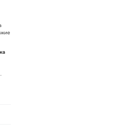
а
зжие
ка
.