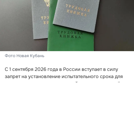
Фото Новая Кубань
С 1 сентября 2026 года в России вступает в силу
запрет на установление испытательного срока для
женщин, воспитывающих детей в возрасте до трёх
лет. Соответствующие изменения вносятся в статью
70 Трудового кодекса РФ законом от 9 апреля 2026
года №91-ФЗ.
Новые правила также коснутся граждан, которые
воспитывают малышей до трёх лет без матери.
Вплоть до 31 августа текущего периода действует