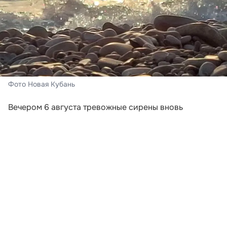
Фото Новая Кубань
Вечером 6 августа тревожные сирены вновь
включили в Новороссийске и Геленджике. Сигналы
прозвучали после того, как региональное
управление МЧС объявило беспилотную опасность в
нескольких муниципалитетах Краснодарского края.
В Геленджике сирена сработала в 18:41, а в
Новороссийске — в 18:48. Одновременно угроза
атаки беспилотников действовала в Анапе, Сочи,
Горячем Ключе, Туапсинском округе, а также в
Абинском, Темрюкском, Крымском и Северском