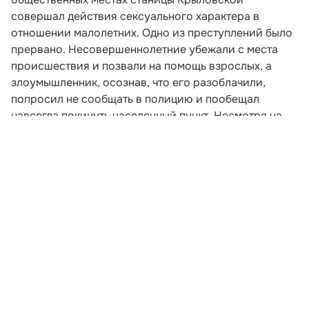
совершал действия сексуального характера в
отношении малолетних. Одно из преступлений было
прервано. Несовершеннолетние убежали с места
происшествия и позвали на помощь взрослых, а
злоумышленник, осознав, что его разоблачили,
попросил не сообщать в полицию и пообещал
навсегда покинуть населенный пункт. Несмотря на
уговоры, женщины все же связались с
правоохранителями.
Развернуть статью
Читайте НК в соцсетях: