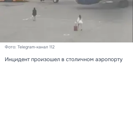
Фото: Telegram-канал 112
Инцидент произошел в столичном аэропорту
Шереметьево.
В московском аэропорту Шереметьево задержали
двух девушек, пытавшихся догнать самолет по
взлетно-посадочной полосе.
По предварительным данным, дамы опоздали на
рейс в Сочи, но решили не сдаваться. В Сеть попало
видео, на котором видно, как пассажирки в платьях и
на каблуках вышли на ВПП, чтобы любой ценой