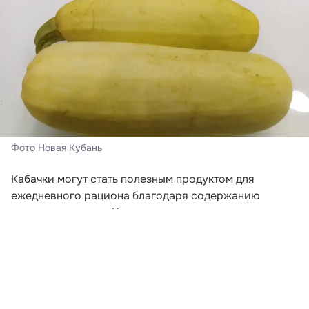
Фото Новая Кубань
Кабачки могут стать полезным продуктом для
ежедневного рациона благодаря содержанию
пищевых волокон. Клетчатка поддерживает
нормальную работу кишечника, помогает дольше
сохранять чувство сытости и служит питательной
средой для полезной микрофлоры. Об этом
рассказала врач-эндокринолог Лада Федина в
комментарии «Газете.Ru».