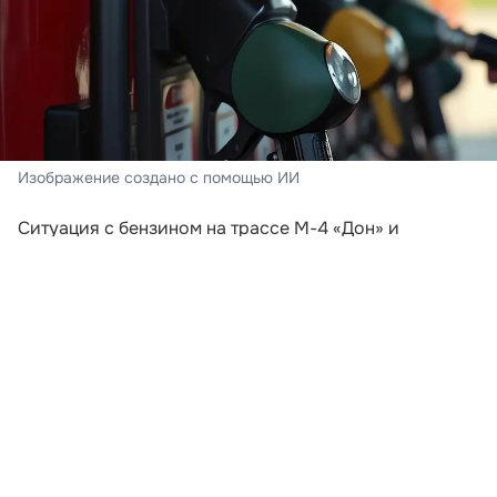
Изображение создано с помощью ИИ
Ситуация с бензином на трассе М-4 «Дон» и
курортах Краснодарского края в августе заметно
отличается от обстановки, которая складывалась в
июле. Массовая паника среди автомобилистов
прошла. Водители уже не сообщают о сотнях машин
у каждой работающей АЗС, а на многих заправках
топливо можно найти без многочасового ожидания.
Однако назвать рынок полностью стабильным пока
нельзя.
В июле автотуристы рассказывали о пустых