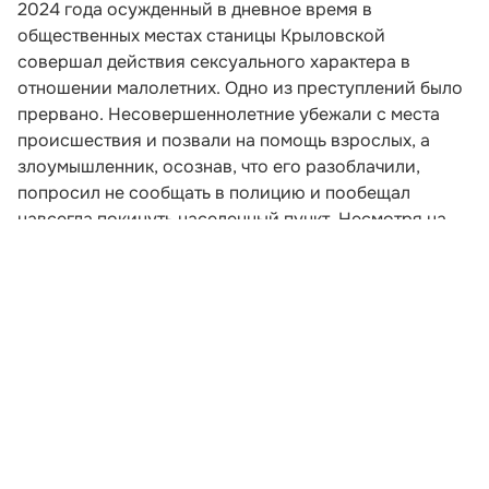
2024 года осужденный в дневное время в
общественных местах станицы Крыловской
совершал действия сексуального характера в
отношении малолетних. Одно из преступлений было
прервано. Несовершеннолетние убежали с места
происшествия и позвали на помощь взрослых, а
злоумышленник, осознав, что его разоблачили,
попросил не сообщать в полицию и пообещал
навсегда покинуть населенный пункт. Несмотря на
уговоры, женщины все же связались с
правоохранителями.
Развернуть статью
Читайте НК в соцсетях: