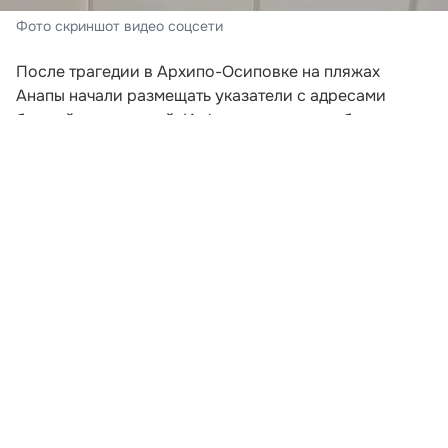
Фото скриншот видео соцсети
После трагедии в Архипо-Осиповке на пляжах
Анапы начали размещать указатели с адресами
ближайших укрытий. Информационные таблички
появились на береговой линии 5 августа, а кадры с
ними распространились в социальных сетях.
На белом фоне указателя крупно написано слово
«Укрытие» и нанесена стрелка, показывающая
направление движения. Ниже указаны конкретные
места, где отдыхающие могут найти защиту в случае
опасности.
Развернуть статью
Читайте НК в соцсетях: