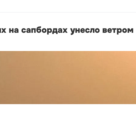
х на сапбордах унесло ветром