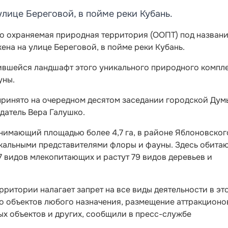
улице Береговой, в пойме реки Кубань.
бо охраняемая природная территория (ООПТ) под назван
на на улице Береговой, в пойме реки Кубань.
ившейся ландшафт этого уникального природного компле
уны.
ринято на очередном десятом заседании городской Дум
датель Вера Галушко.
нимающий площадью более 4,7 га, в районе Яблоновског
икальными представителями флоры и фауны. Здесь обита
7 видов млекопитающих и растут 79 видов деревьев и
ритории налагает запрет на все виды деятельности в эт
тво объектов любого назначения, размещение аттракционо
ых объектов и других, сообщили в пресс-службе