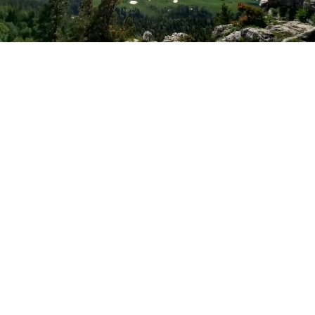
Фото: Новая Кубань
Лаго-Наки
По данным синоптиков Гисметео
, в воскресенье, 9
августа, в Лаго-Наки ожидается облачная погода с
прояснениями, при этом пройдут дожди, ливни и
грозы. Ночные значения – 12-13°С тепла, днём воздух
прогреется до +18°С. Ветер будет северо-восточный
2-7 м/с.
Майкоп
В Майкопе сегодня – переменная облачность, в
течение суток обещают небольшие дожди.
Температура воздуха ночью – 21°С тепла, в дневное
время – до +30°С. Ветер сменит направление на