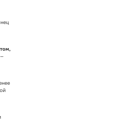
инец
том,
 —
енее
кой
и