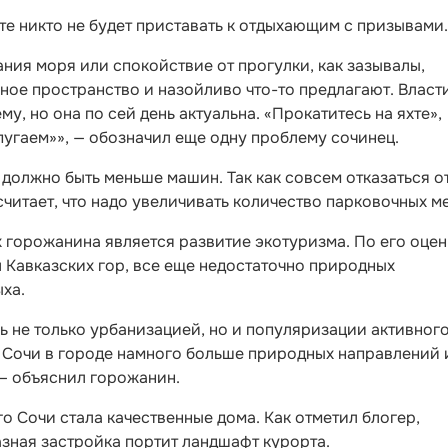
те никто не будет приставать к отдыхающим с призывами.
ания моря или спокойствие от прогулки, как зазывалы,
ое пространство и назойливо что-то предлагают. Власт
у, но она по сей день актуальна. «Прокатитесь на яхте»,
пугаем»», — обозначил еще одну проблему сочинец.
и должно быть меньше машин. Так как совсем отказаться о
считает, что надо увеличивать количество парковочных ме
горожанина является развитие экотуризма. По его оценк
л Кавказских гор, все еще недостаточно природных
ыха.
сь не только урбанизацией, но и популяризации активног
м Сочи в городе намного больше природных направлений 
 — объяснил горожанин.
 Сочи стала качественные дома. Как отметил блогер,
азная застройка портит ландшафт курорта.