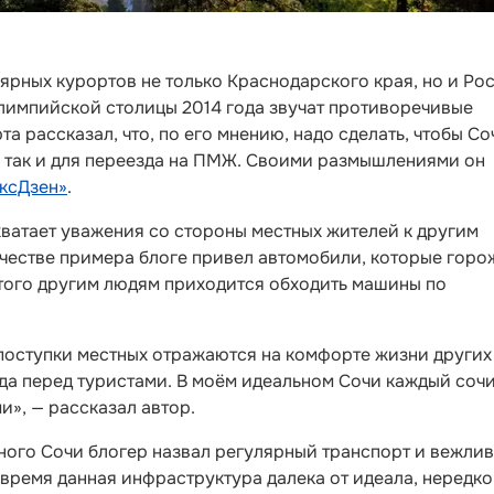
ярных курортов не только Краснодарского края, но и Ро
олимпийской столицы 2014 года звучат противоречивые
а рассказал, что, по его мнению, надо сделать, чтобы Со
, так и для переезда на ПМЖ. Своими размышлениями он
ексДзен»
.
хватает уважения со стороны местных жителей к другим
ачестве примера блоге привел автомобили, которые горо
этого другим людям приходится обходить машины по
поступки местных отражаются на комфорте жизни других
да перед туристами. В моём идеальном Сочи каждый соч
и», — рассказал автор.
ного Сочи блогер назвал регулярный транспорт и вежли
 время данная инфраструктура далека от идеала, нередко