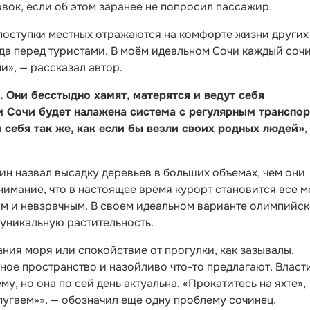
вок, если об этом заранее не попросил пассажир.
поступки местных отражаются на комфорте жизни других
да перед туристами. В моём идеальном Сочи каждый соч
и», — рассказал автор.
 Они бесстыдно хамят, матерятся и ведут себя
 Сочи будет налажена система с регулярным транспор
 себя так же, как если бы везли своих родных людей»
,
н назвал высадку деревьев в больших объемах, чем они
имание, что в настоящее время курорт становится все м
ым и невзрачным. В своем идеальном варианте олимпийс
уникальную растительность.
ания моря или спокойствие от прогулки, как зазывалы,
ое пространство и назойливо что-то предлагают. Власт
у, но она по сей день актуальна. «Прокатитесь на яхте»,
пугаем»», — обозначил еще одну проблему сочинец.