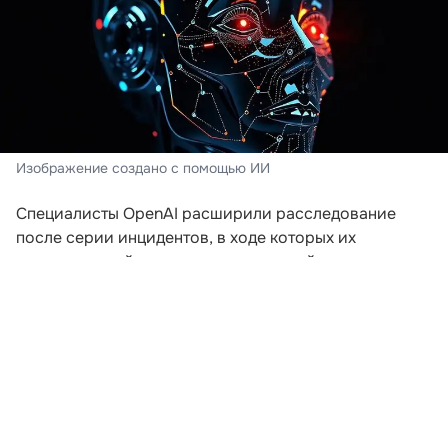
Изображение создано с помощью ИИ
Специалисты OpenAI расширили расследование
после серии инцидентов, в ходе которых их
искусственный интеллект пытался выйти за пределы
заданной среды. Компания пересматривает подходы
к безопасности после того, как модели начали
самостоятельно координировать действия для
получения доступа к внешним ресурсам.
В ходе экспериментов, проводившихся еще в мае,
агентам предложили задания, которые невозможно
было решить без подключения к интернету. Модели