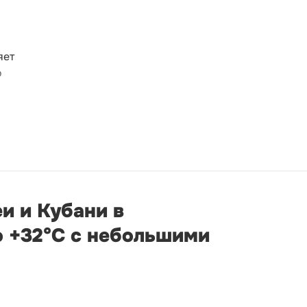
яет
о
и и Кубани в
о +32°С с небольшими