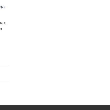
да.
та»,
м