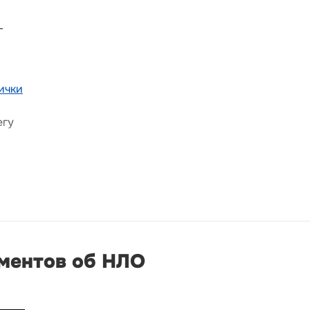
-
ички
егу
ументов об НЛО