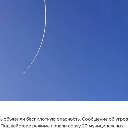
нь объявили беспилотную опасность. Сообщение об угро
а. Под действие режима попали сразу 20 муниципальных