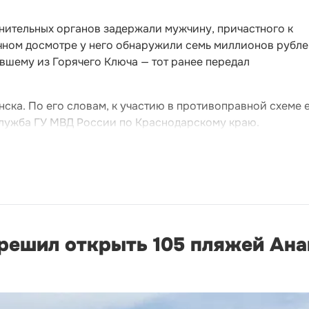
нительных органов задержали мужчину, причастного к
чном досмотре у него обнаружили семь миллионов рубле
вшему из Горячего Ключа — тот ранее передал
ка. По его словам, к участию в противоправной схеме 
лужба ГУ МВД России по Краснодарскому краю.
решил открыть 105 пляжей Ан