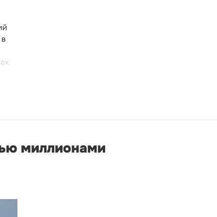
ий
 в
ах.
мью миллионами