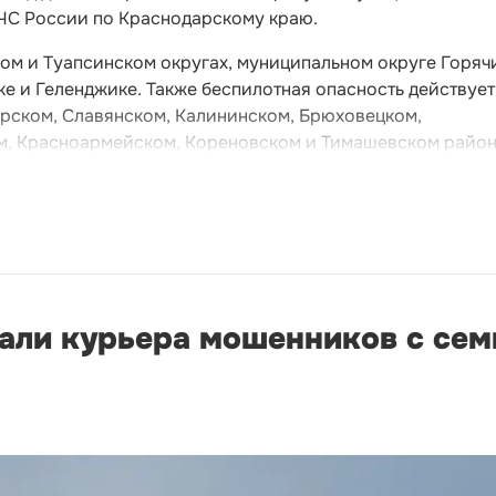
ЧС России по Краснодарскому краю.
ом и Туапсинском округах, муниципальном округе Горяч
е и Геленджике. Также беспилотная опасность действует
рском, Славянском, Калининском, Брюховецком,
м, Красноармейском, Кореновском и Тимашевском район
али курьера мошенников с се