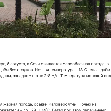
верг, 6 августа, в Сочи ожидается малооблачная погода, в
нём без осадков. Ночная температура – 18°C тепла, днём
дном, западном ветре 2-8 м/с. Температура морской вод
 жаркая погода, осадки маловероятны. Ночью на
показатели – до +29…+34°С. Ветер при этом переменных