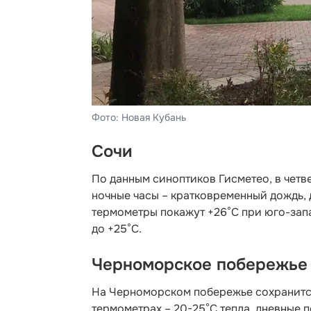
Фото: Новая Кубань
Сочи
По данным синоптиков Гисметео
, в чет
ночные часы – кратковременный дождь, д
термометры покажут +26°C при юго-запа
до +25°C.
Черноморское побережье
На Черноморском побережье сохранится
термометрах – 20-25°С тепла, дневные 