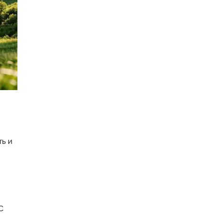
ть и
С