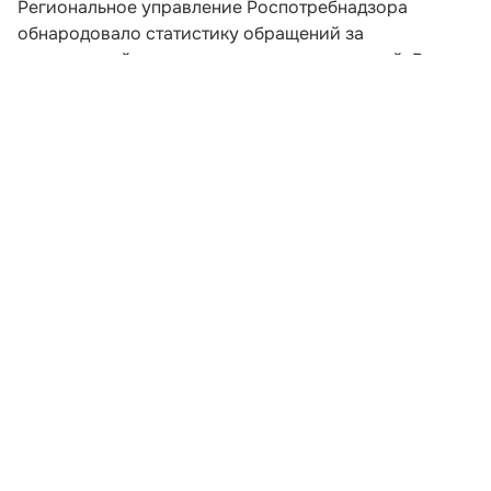
Региональное управление Роспотребнадзора
обнародовало статистику обращений за
медицинской помощью после укусов клещей. Всего
с начала 2026 года в Краснодарском крае
зафиксировано 3411 таких случаев, при этом 1295
пострадавших — дети младше 14 лет.
Активность членистоногих в текущем сезоне
снизилась на 11,8% по сравнению с прошлым годом.
В краевом центре отмечено 661 нападение, а на
курортах Черноморского побережья помощь врачей
потребовалась 1122 отдыхающим.
Развернуть статью
Читайте НК в соцсетях: