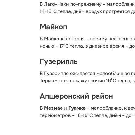
В Лаго-Наки по-прежнему – малооблачно
14-15°С тепла, днём воздух прогреется д
Майкоп
В Майкопе сегодня – преимущественно 
ночью – 17°С тепла, в дневное время – д
Гузерипль
В Гузерипле ожидается малооблачная по
Термометры покажут ночью 16°С тепла, к
Апшеронский район
В
Мезмае
и
Гуамке
– малооблачно, к ве
термометров – 18-19°С тепла, днём – до