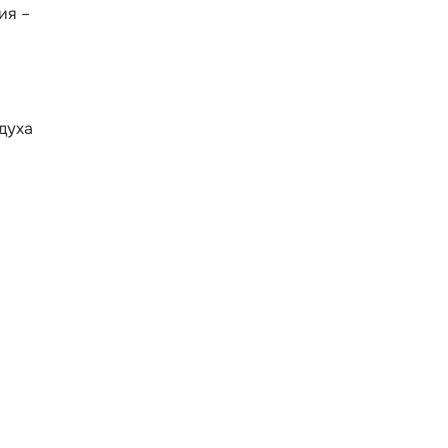
ия –
духа