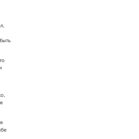
л,
 быть
то
и
о,
се
ся
жбе