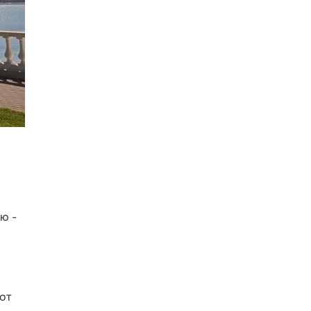
ю -
от