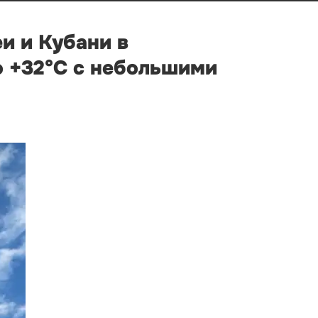
и и Кубани в
о +32°С с небольшими