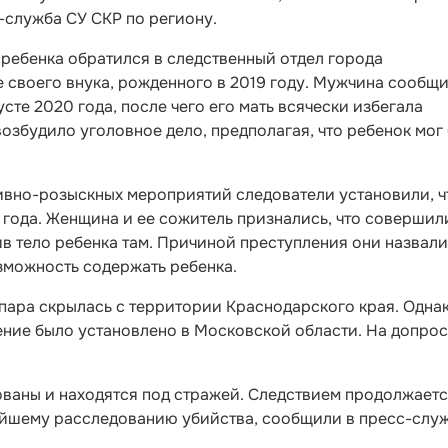
с-служба СУ СКР по региону.
д ребенка обратился в следственный отдел города
 своего внука, рожденного в 2019 году. Мужчина сообщи
усте 2020 года, после чего его мать всячески избегала
озбудило уголовное дело, предполагая, что ребенок мог
тивно-розыскных мероприятий следователи установили, ч
0 года. Женщина и ее сожитель признались, что совершил
ив тело ребенка там. Причиной преступления они назвали
можность содержать ребенка.
пара скрылась с территории Краснодарского края. Однак
ение было установлено в Московской области. На допро
ованы и находятся под стражей. Следствием продолжает
нейшему расследованию убийства, сообщили в пресс-слу