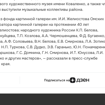
вого художественного музея имени Коваленко, а также ч
й выступили музыкальные коллективы района.
из фонда картинной галереи им. И.И. Желиостова Омских
ратора картинной галереи на протяжении 40 лет
елиостова; народного художника России К.П. Белова,
уйцева, Т.П. Козлова, А.А. Чермошенцева, Ф.Д. Бугаенко,
, А.Ф. Соловьева, В.Н. Белова, Е.В. Смирнова, Л.А. Зотик
 Н.П. Туркова, С.В. Дудко, Э.В. Гаранько, Ю.Н. Понамаренк
шкова, Г.С. Домнина, Г.Н. Смирнова, И.Т. Юнусова, Л.И.
нко и других мастеров», — рассказали в пресс-службе
 края.
Подписаться на