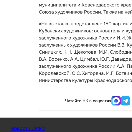
муниципалитета и Краснодарского крае
Союза художников России. Также на не
«На выставке представлено 150 картин 
Кубанских художников: основателя и ку
заслуженного художника России И.И. Ж
заслуженных художников России В.В. Кук
Синицких, К.Н. Щекотова, М.И. Слободина
В.А. Босенко, А.А. Цимбал, Ю.Г. Давыдов,
заслуженного художника России А.А. Пар
Королевской, О.С. Хиторяна, И.Г. Ботви
министерства культуры Краснодарского
Читайте НК в соцсетях
Новости СМИ2