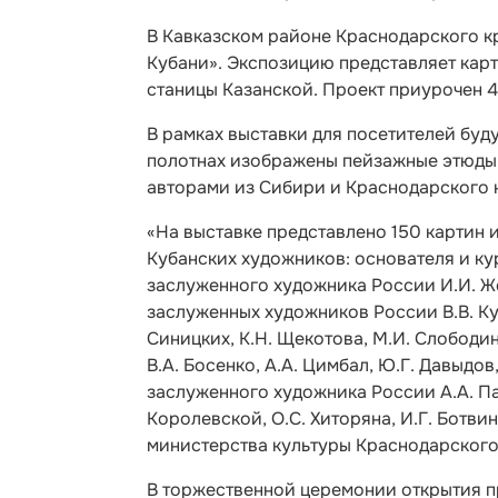
В Кавказском районе Краснодарского к
Кубани». Экспозицию представляет карт
станицы Казанской. Проект приурочен 4
В рамках выставки для посетителей буд
полотнах изображены пейзажные этюды
авторами из Сибири и Краснодарского 
«На выставке представлено 150 картин 
Кубанских художников: основателя и ку
заслуженного художника России И.И. Ж
заслуженных художников России В.В. Кук
Синицких, К.Н. Щекотова, М.И. Слободина
В.А. Босенко, А.А. Цимбал, Ю.Г. Давыдов,
заслуженного художника России А.А. Пар
Королевской, О.С. Хиторяна, И.Г. Ботви
министерства культуры Краснодарского
В торжественной церемонии открытия п