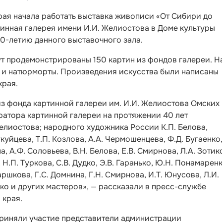
рая начала работать выставка живописи «От Сибири до
инная галерея имени И.И. Желиостова в Доме культуры
0-летию данного выставочного зала.
ут продемонстрированы 150 картин из фондов галереи. Н
 и натюрморты. Произведения искусства были написаны
края.
из фонда картинной галереи им. И.И. Желиостова Омских
ратора картинной галереи на протяжении 40 лет
елиостова; народного художника России К.П. Белова,
уйцева, Т.П. Козлова, А.А. Чермошенцева, Ф.Д. Бугаенко,
, А.Ф. Соловьева, В.Н. Белова, Е.В. Смирнова, Л.А. Зотик
 Н.П. Туркова, С.В. Дудко, Э.В. Гаранько, Ю.Н. Понамаренк
шкова, Г.С. Домнина, Г.Н. Смирнова, И.Т. Юнусова, Л.И.
нко и других мастеров», — рассказали в пресс-службе
 края.
риняли участие представители администрации