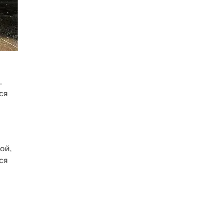
.
ся
ой,
ся