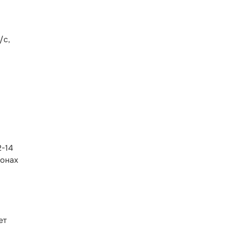
/с,
2-14
йонах
ет