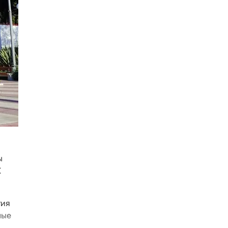
ы
К
тия
ные