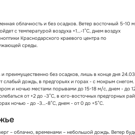
енная облачность и без осадков. Ветер восточный 5-10 м
ойдет с температурой воздуха +1…-1°С, днем воздух
иноптики Краснодарского краевого центра по
ужающей среды.
 и преимущественно без осадков, лишь в конце дня 24.03
 слабый дождь, в предгорьях и горах - с мокрым снегом.
ером и ночью местами порывами до 15-18 м/с, днем - до 1
олебаться от +2 до -3°С, в юго-восточных предгорных ра
орах ночью - до -3…-8°С, днем - от 0 до +5°С.
жье
ерг – облачно, временами – небольшой дождь. Ветер буд