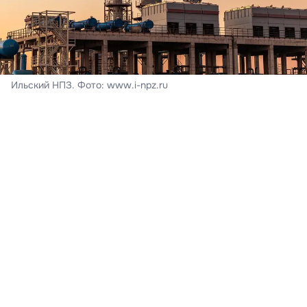
Ильский НПЗ. Фото: www.i-npz.ru
На месте происшествия возник пожар.
В Краснодарском крае из-за падений обломков
беспилотников утром 8 августа произошло
возгорание на Ильском нефтеперерабатывающем
заводе в Северском районе. В результате ЧП
пострадали люди. Изначально краевой оперативный
штаб сообщал о 5 пострадавших, однако позднее
информация была обновлена — на данный момент
различные травмы получили 6 человек.
«Число пострадавших увеличилось до 6 человек.
Им оказывают всю необходимую медицинскую