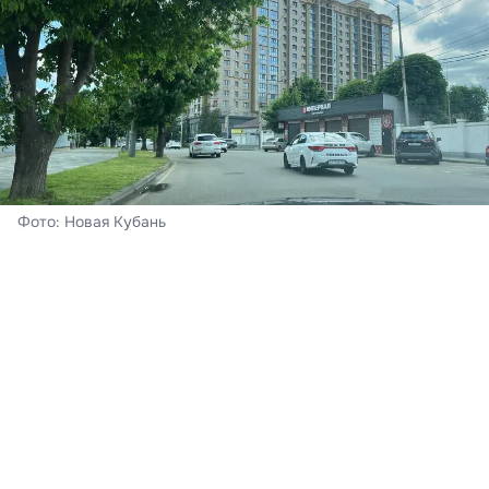
Фото: Новая Кубань
Краснодар
Сегодня – воскресенье, 8 августа. В Краснодаре
ожидается облачная погода с прояснениями,
пройдёт кратковременный дождь, гроза. Ветер при
этом южный 4-9 м/с. Ночь пройдёт с температурой
воздуха +21…+23°С, к полудню на термометрах - до
30-32°С тепла,
подтвердили в Краснодарском
центре по гидрометеорологии и мониторингу