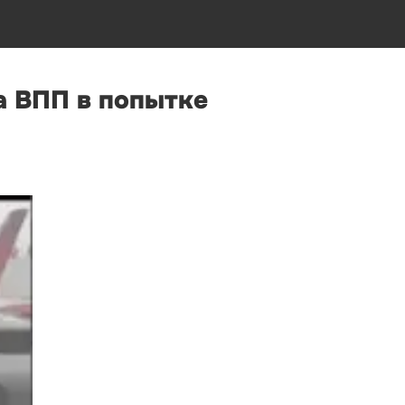
а ВПП в попытке