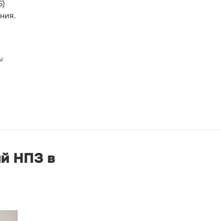
Б)
ния.
ы
ий НПЗ в