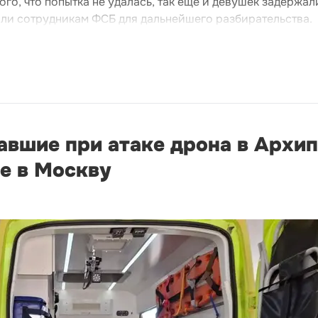
того, что попытка не удалась, так еще и девушек задержал
ли сотрудникам ФСБ для дальнейшего разбирательства.
авшие при атаке дрона в Архи
е в Москву