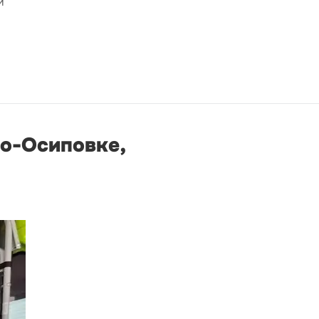
и
по-Осиповке,