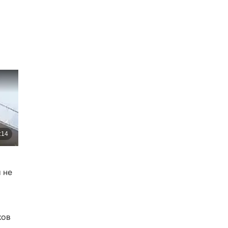
 не
ков