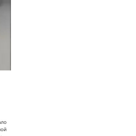
ало
ной