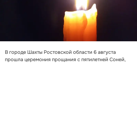
В городе Шахты Ростовской области 6 августа
прошла церемония прощания с пятилетней Соней,
погибшей после падения обломков беспилотника на
пляж в Архипо-Осиповке под Геленджиком. Девочка
приехала на отдых вместе с матерью и
родственниками.
На прощание с ребенком пришли около 50 человек
— родные и друзья семьи, а также жители поселка
Майского, где жила малышка. На церемонию люди
принесли цветы, мягкие игрушки, кукол и другие
детские вещи. Похороны состоялись на одном из