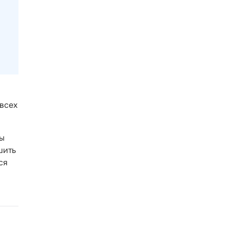
 всех
ны
шить
ся