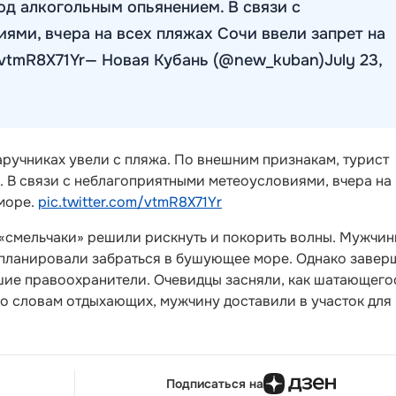
од алкогольным опьянением. В связи с
ями, вчера на всех пляжах Сочи ввели запрет на
m/vtmR8X71Yr— Новая Кубань (@new_kuban)July 23,
ручниках увели с пляжа. По внешним признакам, турист
 В связи с неблагоприятными метеоусловиями, вчера на
 море.
pic.twitter.com/vtmR8X71Yr
 «смельчаки» решили рискнуть и покорить волны. Мужчи
у, планировали забраться в бушующее море. Однако завер
шие правоохранители. Очевидцы засняли, как шатающего
По словам отдыхающих, мужчину доставили в участок для
Подписаться на