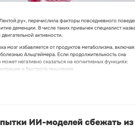
«Лентой.ру», перечислила факторы повседневного поведе
тие деменции. В числе таких привычек специалист назв
й двигательной активности.
ыха мозг избавляется от продуктов метаболизма, включая
 болезнью Альцгеймера. Если продолжительность сна
о может негативно сказаться на когнитивных функциях:
ентрации и быстрота мышления.
опытки ИИ-моделей сбежать из