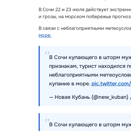
В Сочи 22 и 23 июля действует экстрен
и грозы, на морском побережье прогно
В связи с неблагоприятными метеоусло
море.
В Сочи купающего в шторм муж
признакам, турист находился п
неблагоприятными метеоуслови
купание в море.
pic.twitter.co
— Новая Кубань (@new_kuban)
В Сочи купающего в шторм муж