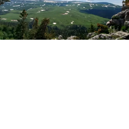
Фото: Новая Кубань
Лаго-Наки
По данным синоптиков Гисметео
, в воскресенье, 9
августа, в Лаго-Наки ожидается облачная погода с
прояснениями, при этом пройдут дожди, ливни и
грозы. Ночные значения – 12-13°С тепла, днём воздух
прогреется до +18°С. Ветер будет северо-восточный
2-7 м/с.
Майкоп
В Майкопе сегодня – переменная облачность, в