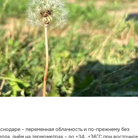
раснодаре – переменная облачность и по-прежнему без
тепла, днём на термометрах – до +34…+36°С при восточно