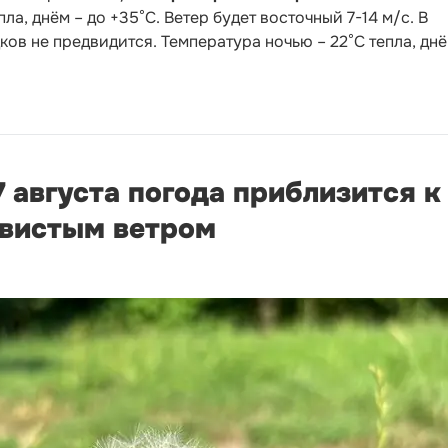
ла, днём – до +35°С. Ветер будет восточный 7-14 м/с. В
ов не предвидится. Температура ночью – 22°С тепла, днё
7 августа погода приблизится 
ывистым ветром