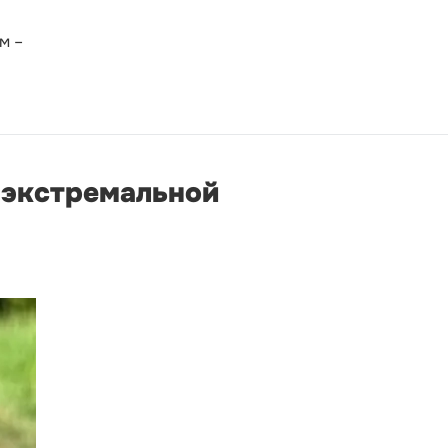
м –
к экстремальной