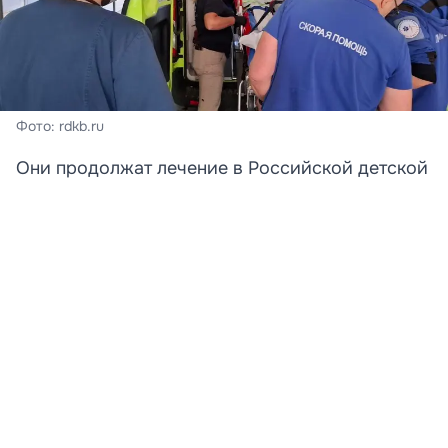
Фото: rdkb.ru
Они продолжат лечение в Российской детской
клинической больнице.
Две девочки, получившие тяжелые ранения в
результате атаки беспилотника на пляж в селе
Архипо-Осиповка в Краснодарском крае,
доставлены в Российскую детскую клиническую
больницу (РДКБ) Минздрава РФ в Москве. Об этом
журналистам сообщили в пресс-службе
медицинского учреждения.
В федеральный центр были эвакуированы пациентки