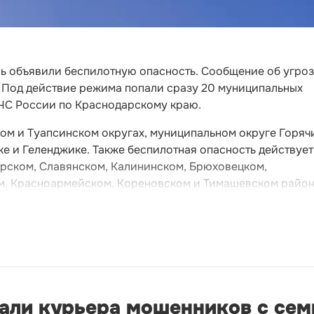
нь объявили беспилотную опасность. Сообщение об угро
а. Под действие режима попали сразу 20 муниципальных
ЧС России по Краснодарскому краю.
ом и Туапсинском округах, муниципальном округе Горяч
е и Геленджике. Также беспилотная опасность действует
рском, Славянском, Калининском, Брюховецком,
м, Красноармейском, Кореновском и Тимашевском район
али курьера мошенников с се