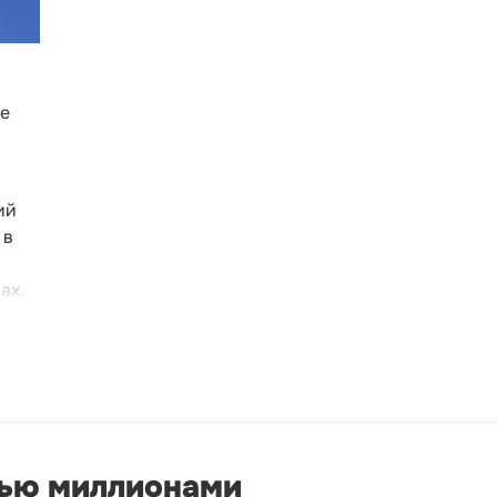
зе
ий
 в
ах.
мью миллионами