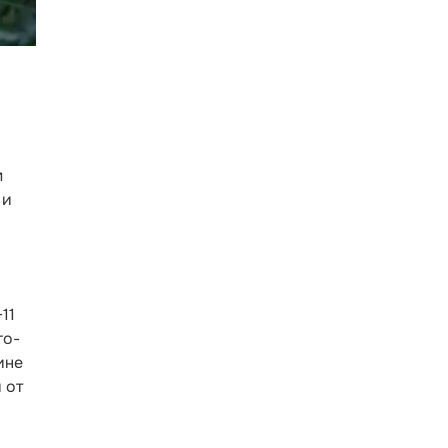
м
 и
11
го-
ине
 от