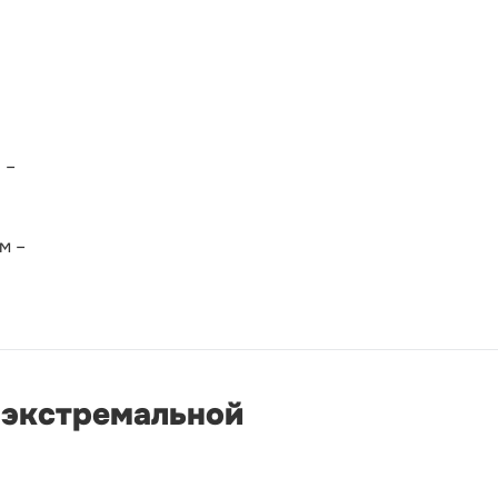
 –
м –
к экстремальной