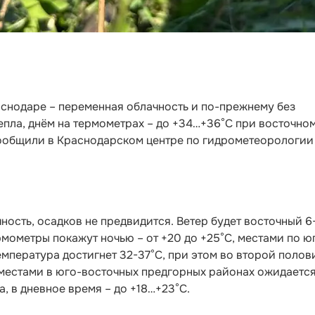
раснодаре – переменная облачность и по-прежнему без
тепла, днём на термометрах – до +34…+36°С при восточно
ообщили в Краснодарском центре по гидрометеорологии
ость, осадков не предвидится. Ветер будет восточный 6-
рмометры покажут ночью – от +20 до +25°С, местами по ю
 температура достигнет 32-37°С, при этом во второй полов
 местами в юго-восточных предгорных районах ожидается
ла, в дневное время – до +18…+23°С.