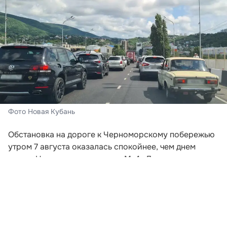
Фото Новая Кубань
Обстановка на дороге к Черноморскому побережью
утром 7 августа оказалась спокойнее, чем днем
ранее. На основных участках М-4 «Дон» серьезных
заторов не наблюдается, однако небольшие
скопления машин сохраняются у Геленджика и
Новороссийска. На АЗС есть бензин и дизель, но в
ряде районов продолжают действовать ограничения
на объем отпуска.