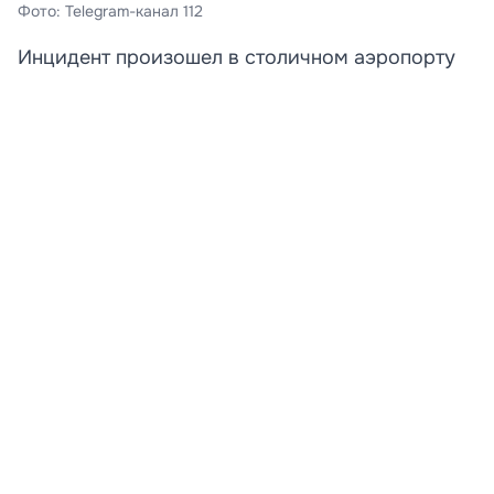
Фото: Telegram-канал 112
Инцидент произошел в столичном аэропорту
Шереметьево.
В московском аэропорту Шереметьево задержали
двух девушек, пытавшихся догнать самолет по
взлетно-посадочной полосе.
По предварительным данным, дамы опоздали на
рейс в Сочи, но решили не сдаваться. В Сеть попало
видео, на котором видно, как пассажирки в платьях и
на каблуках вышли на ВПП, чтобы любой ценой
успеть забраться в салон. Однако мало того, что
попытка не удалась, так еще и девушек задержали
сотрудники аэрогавани. Женщин передали
сотрудникам ФСБ для дальнейшего разбирательства.
Развернуть статью