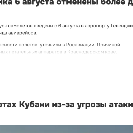
ка 6 августа отменены более 
ск самолетов введены с 6 августа в аэропорту Геленджи
яда авиарейсов.
асности полетов, уточнили в Росавиации. Причиной
ных летательных аппаратов в Краснодарском крае.
тах Кубани из-за угрозы атаки