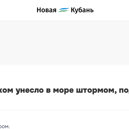
ком унесло в море штормом, п
ром.