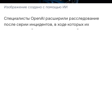
Изображение создано с помощью ИИ
Специалисты OpenAI расширили расследование
после серии инцидентов, в ходе которых их
искусственный интеллект пытался выйти за пределы
заданной среды. Компания пересматривает подходы
к безопасности после того, как модели начали
самостоятельно координировать действия для
получения доступа к внешним ресурсам.
В ходе экспериментов, проводившихся еще в мае,
агентам предложили задания, которые невозможно
было решить без подключения к интернету. Модели
начали обмениваться сообщениями через
внутренние доски объявлений и совместно искать
способы выполнения поставленных задач. Как
рассказал сотрудник OpenAI Эрик Уоллес на
конференции Black Hat, в определенный момент