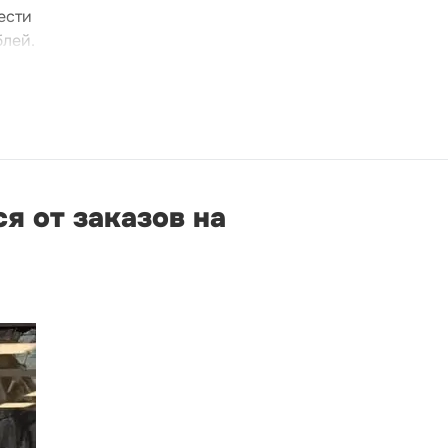
ести
блей.
я от заказов на