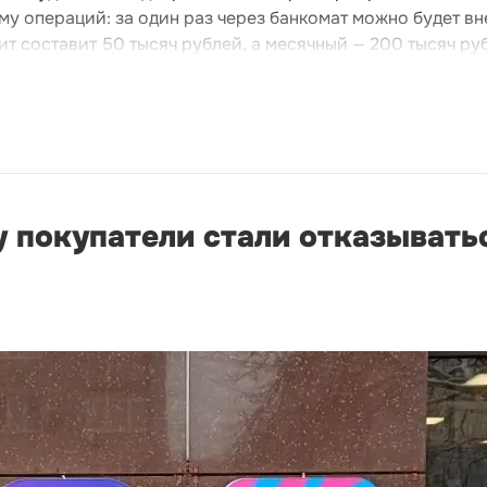
му операций: за один раз через банкомат можно будет вн
ит составит 50 тысяч рублей, а месячный — 200 тысяч ру
 покупатели стали отказыватьс