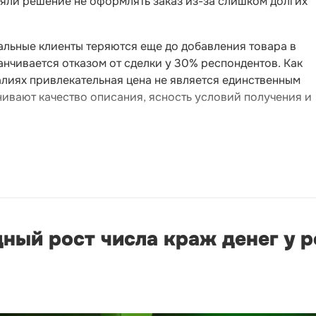
няли решение не оформлять заказ из-за слишком долгих
альные клиенты теряются еще до добавления товара в
анчивается отказом от сделки у 30% респондентов. Как
лиях привлекательная цена не является единственным
вают качество описания, ясность условий получения и
ный рост числа краж денег у р