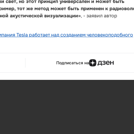
 свет, но этот принцип универсален и может быть
пример, тот же метод может быть применен к радиовол
ной акустической визуализации»
, - заявил автор
мпания Tesla работает над созданием человекоподобного
Подписаться на