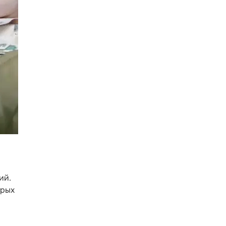
ий.
трых