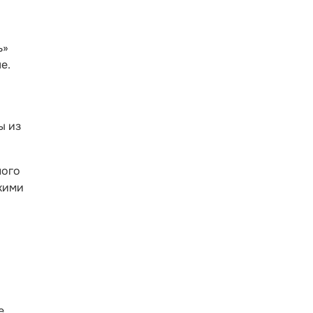
ь»
е.
.
ы из
ного
кими
е