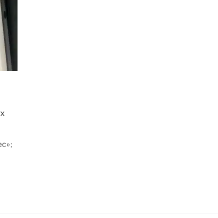
ух
с»;