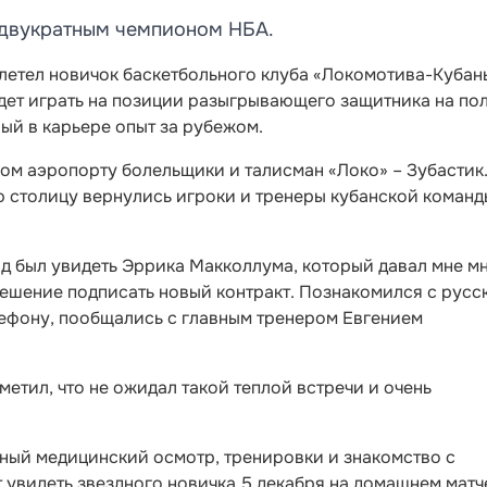
 двукратным чемпионом НБА.
летел новичок баскетбольного клуба «Локомотива-Кубан
дет играть на позиции разыгрывающего защитника на пол
ый в карьере опыт за рубежом.
ом аэропорту болельщики и талисман «Локо» – Зубастик
 столицу вернулись игроки и тренеры кубанской команд
ад был увидеть Эррика Макколлума, который давал мне м
решение подписать новый контракт. Познакомился с русс
елефону, пообщались с главным тренером Евгением
етил, что не ожидал такой теплой встречи и очень
нный медицинский осмотр, тренировки и знакомство с
 увидеть звездного новичка 5 декабря на домашнем матч