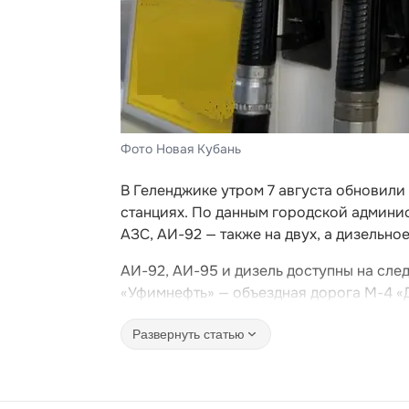
Фото Новая Кубань
В Геленджике утром 7 августа обновил
станциях. По данным городской админис
АЗС, АИ-92 — также на двух, а дизельно
АИ-92, АИ-95 и дизель доступны на сл
«Уфимнефть» — объездная дорога М-4 «
Развернуть статью