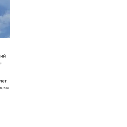
ний
з
лет.
ремя