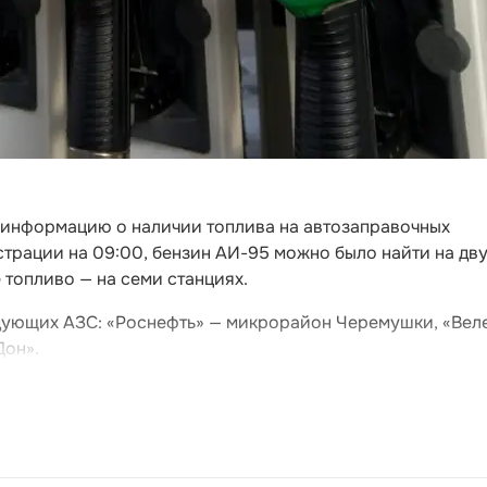
и информацию о наличии топлива на автозаправочных
трации на 09:00, бензин АИ-95 можно было найти на дв
е топливо — на семи станциях.
едующих АЗС: «Роснефть» — микрорайон Черемушки, «Веле
Дон».